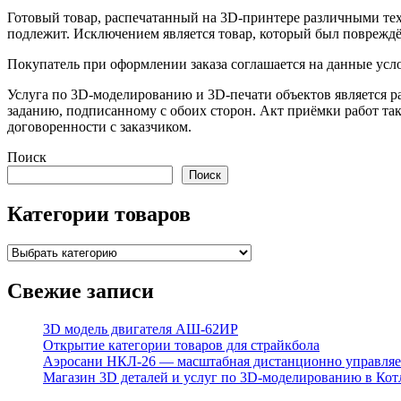
Готовый товар, распечатанный на 3D-принтере различными техн
подлежит. Исключением является товар, который был повреждён
Покупатель при оформлении заказа соглашается на данные усл
Услуга по 3D-моделированию и 3D-печати объектов является ра
заданию, подписанному с обоих сторон. Акт приёмки работ та
договоренности с заказчиком.
Поиск
Поиск
Категории товаров
Свежие записи
3D модель двигателя АШ-62ИР
Открытие категории товаров для страйкбола
Аэросани НКЛ‑26 — масштабная дистанционно управляем
Магазин 3D деталей и услуг по 3D-моделированию в Кот