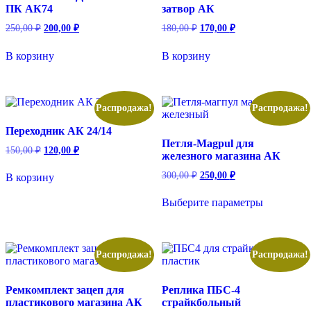
ПК АК74
затвор АК
Первоначальная
Текущая
Первоначальная
Текущая
250,00
₽
200,00
₽
180,00
₽
170,00
₽
цена
цена:
цена
цена:
составляла
составляла
200,00 ₽.
170,00 ₽.
В корзину
В корзину
250,00 ₽.
180,00 ₽.
Распродажа!
Распродажа!
Переходник АК 24/14
Петля-Magpul для
Первоначальная
Текущая
150,00
₽
120,00
₽
железного магазина АК
цена
цена:
составляла
120,00 ₽.
Первоначальная
Текущая
300,00
₽
250,00
₽
В корзину
150,00 ₽.
цена
цена:
Этот
составляла
250,00 ₽.
Выберите параметры
товар
300,00 ₽.
имеет
несколько
вариаций.
Опции
Распродажа!
Распродажа!
можно
выбрать
Ремкомплект зацеп для
Реплика ПБС-4
на
пластикового магазина АК
страйкбольный
странице