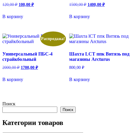
товара.
Первоначальная
Текущая
Первоначальная
Текущая
120,00
₽
100,00
₽
1500,00
₽
1400,00
₽
цена
цена:
цена
цена:
составляла
составляла
100,00 ₽.
1400,00 ₽.
В корзину
В корзину
120,00 ₽.
1500,00 ₽.
Распродажа!
Универсальный ПБС-4
Шахта LCT ппк Витязь под
страйкбольный
магазины Arcturus
Первоначальная
Текущая
2000,00
₽
1700,00
₽
800,00
₽
цена
цена:
составляла
1700,00 ₽.
В корзину
В корзину
2000,00 ₽.
Поиск
Поиск
Категории товаров