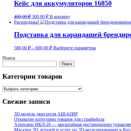
Кейс для аккумуляторов 16850
Первоначальная
Текущая
400,00
₽
300,00
₽
В корзину
цена
цена:
Распродажа!
составляла
300,00 ₽.
400,00 ₽.
Подставка для карандашей брендир
Диапазон
Этот
580,00
₽
–
600,00
₽
Выберите параметры
цен:
товар
имеет
Поиск
580,00 ₽
несколько
–
Поиск
вариаций.
600,00 ₽
Опции
Категории товаров
можно
выбрать
на
странице
товара.
Свежие записи
3D модель двигателя АШ-62ИР
Открытие категории товаров для страйкбола
Аэросани НКЛ‑26 — масштабная дистанционно управляем
Магазин 3D деталей и услуг по 3D-моделированию в Кот