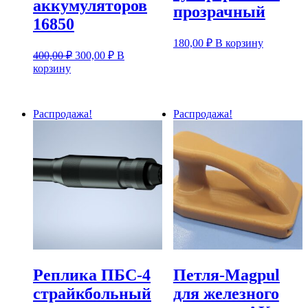
аккумуляторов
прозрачный
16850
180,00
₽
В корзину
Первоначальная
Текущая
400,00
₽
300,00
₽
В
цена
цена:
корзину
составляла
300,00 ₽.
400,00 ₽.
Распродажа!
Распродажа!
Реплика ПБС-4
Петля-Magpul
страйкбольный
для железного