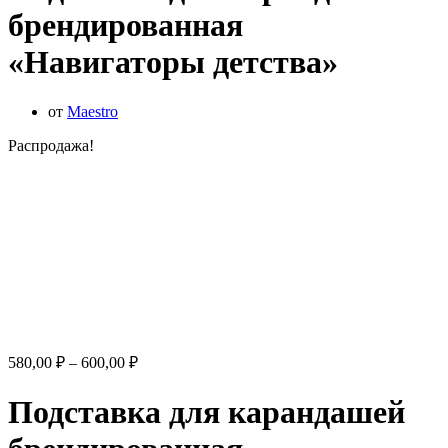
брендированная
«Навигаторы детства»
от
Maestro
Распродажа!
Диапазон
580,00
₽
–
600,00
₽
цен:
580,00 ₽
Подставка для карандашей
–
600,00 ₽