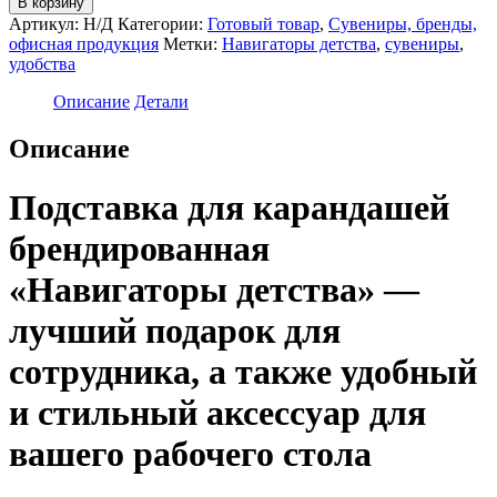
В корзину
Подставка
Артикул:
Н/Д
Категории:
Готовый товар
,
Сувениры, бренды,
для
офисная продукция
Метки:
Навигаторы детства
,
сувениры
,
карандашей
удобства
брендированная
"Навигаторы
Описание
Детали
детства"
Описание
Подставка для карандашей
брендированная
«Навигаторы детства» —
лучший подарок для
сотрудника, а также удобный
и стильный аксессуар для
вашего рабочего стола