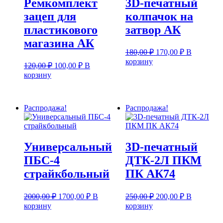
Ремкомплект
3D-печатный
зацеп для
колпачок на
пластикового
затвор АК
магазина АК
Первоначальная
Текущая
180,00
₽
170,00
₽
В
цена
цена:
корзину
Первоначальная
Текущая
120,00
₽
100,00
₽
В
составляла
170,00 ₽.
цена
цена:
корзину
180,00 ₽.
составляла
100,00 ₽.
120,00 ₽.
Распродажа!
Распродажа!
Универсальный
3D-печатный
ПБС-4
ДТК-2Л ПКМ
страйкбольный
ПК АК74
Первоначальная
Текущая
Первоначальная
Текущая
2000,00
₽
1700,00
₽
В
250,00
₽
200,00
₽
В
цена
цена:
цена
цена:
корзину
корзину
составляла
составляла
1700,00 ₽.
200,00 ₽.
2000,00 ₽.
250,00 ₽.