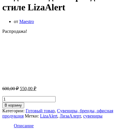
стиле LizaAlert
от
Maestro
Распродажа!
Первоначальная
Текущая
600,00
₽
550,00
₽
цена
цена:
составляла
Количество
550,00 ₽.
товара
600,00 ₽.
В корзину
Подставка
Категории:
Готовый товар
,
Сувениры, бренды, офисная
для
продукция
Метки:
LizaAlert
,
ЛизаАлерт
,
сувениры
карандашей
в
Описание